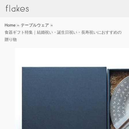
内
容
を
ス
Home
»
テーブルウェア
»
キ
食器ギフト特集｜結婚祝い・誕生日祝い・長寿祝いにおすすめの
ッ
贈り物
プ